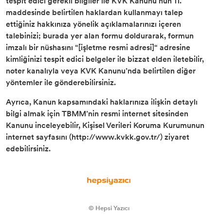
tespit edici gerekli bilgiler ile KVK Kanunu’nun 11.
maddesinde belirtilen haklardan kullanmayı talep
ettiğiniz hakkınıza yönelik açıklamalarınızı içeren
talebinizi; burada yer alan formu doldurarak, formun
imzalı bir nüshasını “[işletme resmi adresi]“ adresine
kimliğinizi tespit edici belgeler ile bizzat elden iletebilir,
noter kanalıyla veya KVK Kanunu’nda belirtilen diğer
yöntemler ile gönderebilirsiniz.
Ayrıca, Kanun kapsamındaki haklarınıza ilişkin detaylı
bilgi almak için TBMM’nin resmi internet sitesinden
Kanunu inceleyebilir, Kişisel Verileri Koruma Kurumunun
internet sayfasını (http://www.kvkk.gov.tr/) ziyaret
edebilirsiniz.
© Hepsi Yazıcı