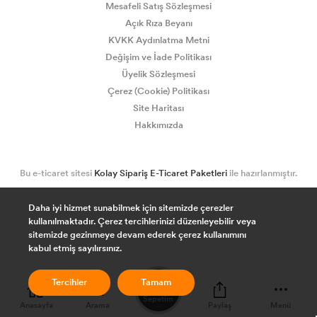
Mesafeli Satış Sözleşmesi
Açık Rıza Beyanı
Lisans Yazılım
KVKK Aydınlatma Metni
Değişim ve İade Politikası
Üyelik Sözleşmesi
Çerez (Cookie) Politikası
Site Haritası
Hakkımızda
Bu e-ticaret sitesi
Kolay Sipariş E-Ticaret Paketleri
ile hazırlanmıştır.
Daha iyi hizmet sunabilmek için sitemizde çerezler
kullanılmaktadır. Çerez tercihlerinizi düzenleyebilir veya
sitemizde gezinmeye devam ederek çerez kullanımını
kabul etmiş sayılırsınız.
0
Tercihler
Tamam
Sepetim
Anasayfa
Arama
Paylaş
Menü