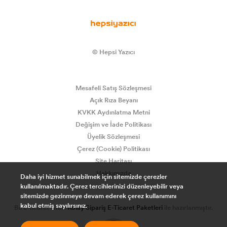
© Hepsi Yazıcı
Mesafeli Satış Sözleşmesi
Açık Rıza Beyanı
KVKK Aydınlatma Metni
Değişim ve İade Politikası
Üyelik Sözleşmesi
Çerez (Cookie) Politikası
Site Haritası
Hakkımızda
Daha iyi hizmet sunabilmek için sitemizde çerezler
kullanılmaktadır. Çerez tercihlerinizi düzenleyebilir veya
sitemizde gezinmeye devam ederek çerez kullanımını
kabul etmiş sayılırsınız.
Bu e-ticaret sitesi
Kolay Sipariş E-Ticaret Paketleri
ile hazırlanmıştır.
0